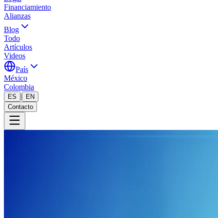
Financiamiento
Alianzas
Blog
Todo
Artículos
Videos
País
México
Colombia
|
ES
EN
Contacto